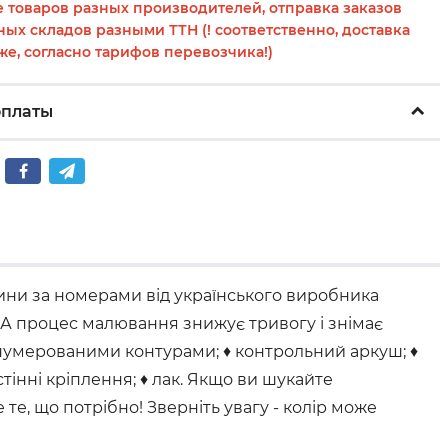
 товаров разных производителей, отправка заказов
ных складов разными ТТН (! соответственно, доставка
же, согласно тарифов перевозчика!)
оплаты
ини за номерами від українського виробника
. А процес малювання знижує тривогу і знімає
онумерованими контурами; ♦ контрольний аркуш; ♦
тінні кріплення; ♦ лак. Якщо ви шукайте
е, що потрібно! Зверніть увагу - колір може