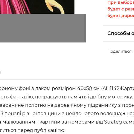
При выборе
будет с раз
будет доро
Способы 
Поделиться:
ы
орному фоні з лаком розміром 40х50 см (AH1142)Карт
ють фантазію, покращують пам'ять і дрібну моторику
♦ бавовняне полотно на дерев'яному підрамнику з пр
 пензлі різної товщини з нейлонового волокна; ♦ нас
малюванням - картини за номерами від Strateg саме т
ляється перед публікацією.