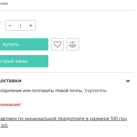
ичии
н
−
+
Купить
стрый заказ
доставки
 отделения или почтоматы Новой почты,
Укрпочты
нимание!
равляем по минимальной предоплате в размере 100 грн
 р/с