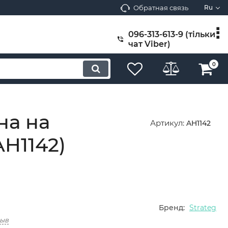
Обратная связь
Ru
096-313-613-9 (тільки
чат Viber)
0
на на
Артикул:
AH1142
AH1142)
Бренд:
Strateg
зыв