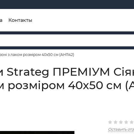
а
Контакты
ні з лаком розміром 40х50 см (AH1142)
 Strateg ПРЕМІУМ Сія
м розміром 40х50 см (
Оставить от