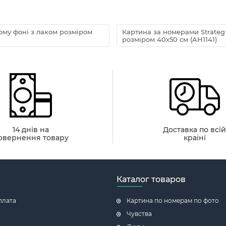
ому фоні з лаком розміром
Картина за номерами Strate
розміром 40х50 см (AH1141)
14 днів на
Доставка по всі
овернення товару
країні
Каталог товаров
плата
Картина по номерам по фото
Чувства