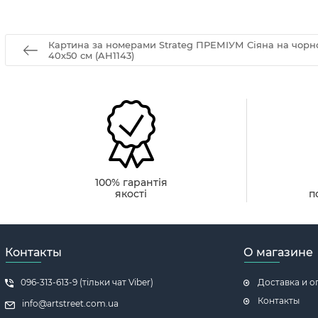
Картина за номерами Strateg ПРЕМІУМ Сіяна на чорн
40х50 см (AH1143)
100% гарантія
якості
п
Контакты
О магазине
096-313-613-9 (тільки чат Viber)
Доставка и о
Контакты
info@artstreet.com.ua