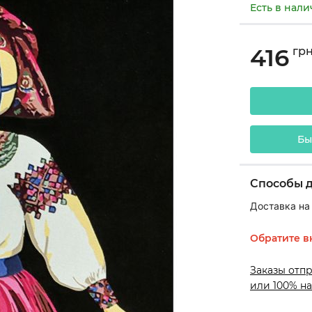
Есть в нал
416
гр
Бы
Способы 
Доставка на
Обратите в
Заказы отп
или 100% на