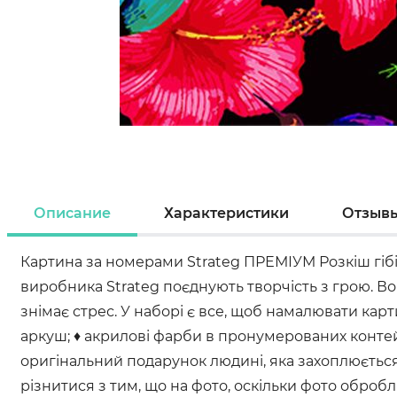
Описание
Характеристики
Отзыв
Картина за номерами Strateg ПРЕМІУМ Розкіш гібі
виробника Strateg поєднують творчість з грою. В
знімає стрес. У наборі є все, щоб намалювати ка
аркуш; ♦ акрилові фарби в пронумерованих контейн
оригінальний подарунок людині, яка захоплюється 
різнитися з тим, що на фото, оскільки фото оброб