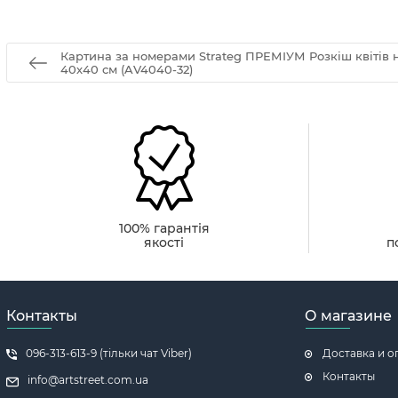
Картина за номерами Strateg ПРЕМІУМ Розкіш квітів 
40х40 см (AV4040-32)
100% гарантія
якості
п
Контакты
О магазине
096-313-613-9 (тільки чат Viber)
Доставка и о
Контакты
info@artstreet.com.ua