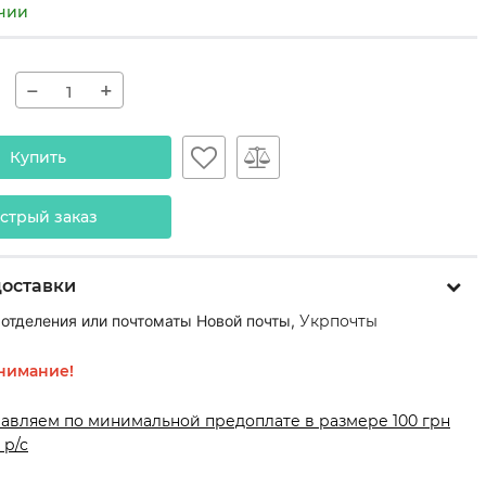
ичии
−
+
Купить
стрый заказ
доставки
 отделения или почтоматы Новой почты,
Укрпочты
нимание!
равляем по минимальной предоплате в размере 100 грн
 р/с