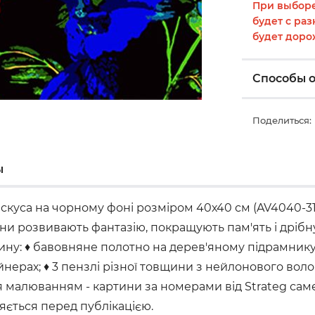
При выборе
будет с раз
будет доро
Способы 
Поделиться:
ы
скуса на чорному фоні розміром 40х40 см (AV4040-31
они розвивають фантазію, покращують пам'ять і дріб
ртину: ♦ бавовняне полотно на дерев'яному підрамни
ерах; ♦ 3 пензлі різної товщини з нейлонового волок
малюванням - картини за номерами від Strateg саме т
ляється перед публікацією.