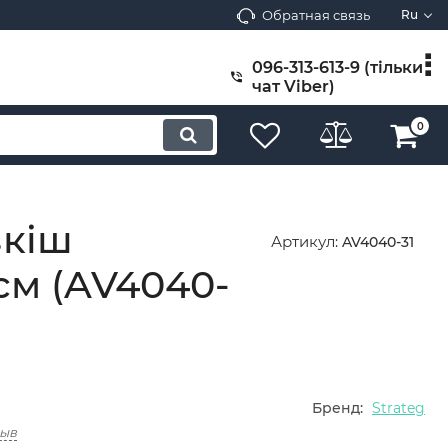
Обратная связь
Ru
096-313-613-9 (тільки
чат Viber)
0
зкіш
Артикул:
AV4040-31
см (AV4040-
Бренд:
Strateg
зыв