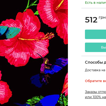
Есть в нал
512
грн
Бы
Способы 
Доставка на
Обратите в
Заказы отп
или 100% на