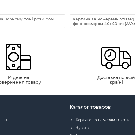
на чорному фоні розміром
Картина за номерами Strate
фоні розміром 40х40 см (AV4
14 днів на
Доставка по всі
овернення товару
країні
Каталог товаров
плата
Картина по номерам по фото
Чувства