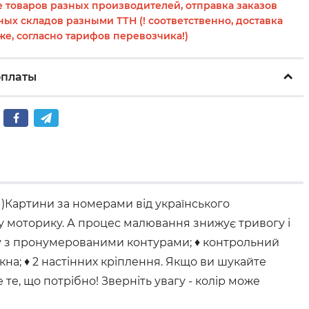
 товаров разных производителей, отправка заказов
ных складов разными ТТН (! соответственно, доставка
же, согласно тарифов перевозчика!)
оплаты
)Картини за номерами від українського
ну моторику. А процес малювання знижує тривогу і
ку з пронумерованими контурами; ♦ контрольний
на; ♦ 2 настінних кріплення. Якщо ви шукайте
е, що потрібно! Зверніть увагу - колір може