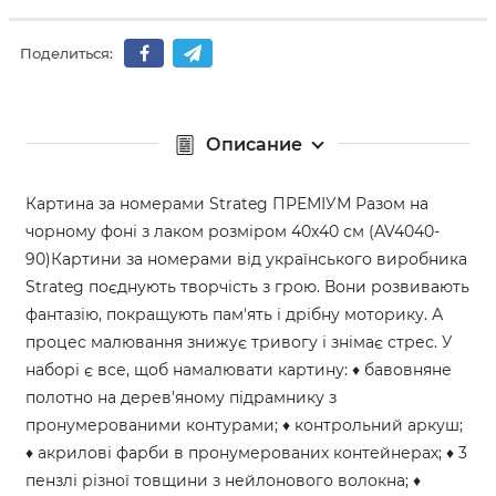
Поделиться:
Описание
Картина за номерами Strateg ПРЕМІУМ Разом на
чорному фоні з лаком розміром 40х40 см (AV4040-
90)Картини за номерами від українського виробника
Strateg поєднують творчість з грою. Вони розвивають
фантазію, покращують пам'ять і дрібну моторику. А
процес малювання знижує тривогу і знімає стрес. У
наборі є все, щоб намалювати картину: ♦ бавовняне
полотно на дерев'яному підрамнику з
пронумерованими контурами; ♦ контрольний аркуш;
♦ акрилові фарби в пронумерованих контейнерах; ♦ 3
пензлі різної товщини з нейлонового волокна; ♦