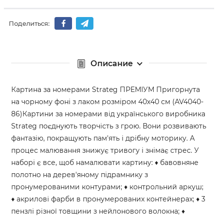
Поделиться:
Описание
Картина за номерами Strateg ПРЕМІУМ Пригорнута
на чорному фоні з лаком розміром 40х40 см (AV4040-
86)Картини за номерами від українського виробника
Strateg поєднують творчість з грою. Вони розвивають
фантазію, покращують пам'ять і дрібну моторику. А
процес малювання знижує тривогу і знімає стрес. У
наборі є все, щоб намалювати картину: ♦ бавовняне
полотно на дерев'яному підрамнику з
пронумерованими контурами; ♦ контрольний аркуш;
♦ акрилові фарби в пронумерованих контейнерах; ♦ 3
пензлі різної товщини з нейлонового волокна; ♦