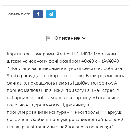
Поделиться:
Описание
Картина за номерами Strateg ПРЕМІУМ Морський
шторм на чорному фоні розміром 40х40 см (AV4040-
71)Картини за номерами від українського виробника
Strateg поєднують творчість з грою. Вони розвивають
фантазію, покращують пам'ять і дрібну моторику. А
процес малювання знижує тривогу і знімає стрес. У
наборі є все, щоб намалювати картину: ♦ бавовняне
полотно на дерев'яному підрамнику з
пронумерованими контурами; ♦ контрольний аркуш;
♦ акрилові фарби в пронумерованих контейнерах; ♦ 3
пензлі різної товщини з нейлонового волокна; ♦ 2