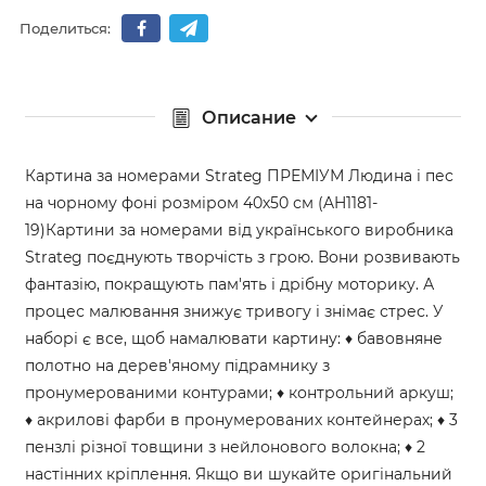
Поделиться:
Описание
Картина за номерами Strateg ПРЕМІУМ Людина і пес
на чорному фоні розміром 40х50 см (AH1181-
19)Картини за номерами від українського виробника
Strateg поєднують творчість з грою. Вони розвивають
фантазію, покращують пам'ять і дрібну моторику. А
процес малювання знижує тривогу і знімає стрес. У
наборі є все, щоб намалювати картину: ♦ бавовняне
полотно на дерев'яному підрамнику з
пронумерованими контурами; ♦ контрольний аркуш;
♦ акрилові фарби в пронумерованих контейнерах; ♦ 3
пензлі різної товщини з нейлонового волокна; ♦ 2
настінних кріплення. Якщо ви шукайте оригінальний