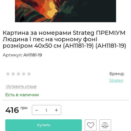
Картина за номерами Strateg ПРЕМІУМ
Людина і пес на чорному фоні
розміром 40х50 см (AH1181-19) (AH1181-19)
Артикул:
AH1181-19
Бренд:
Strateg
Оставить отзыв
Есть в наличии
416
грн
−
+
Купить