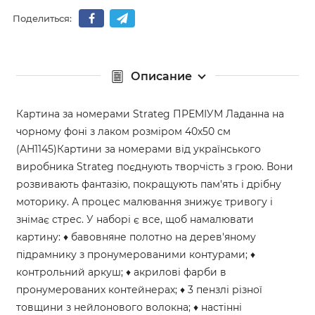
Поделиться:
Описание
Картина за номерами Strateg ПРЕМІУМ Ладанна на
чорному фоні з лаком розміром 40х50 см
(AH1145)Картини за номерами від українського
виробника Strateg поєднують творчість з грою. Вони
розвивають фантазію, покращують пам'ять і дрібну
моторику. А процес малювання знижує тривогу і
знімає стрес. У наборі є все, щоб намалювати
картину: ♦ бавовняне полотно на дерев'яному
підрамнику з пронумерованими контурами; ♦
контрольний аркуш; ♦ акрилові фарби в
пронумерованих контейнерах; ♦ 3 пензлі різної
товщини з нейлонового волокна; ♦ настінні