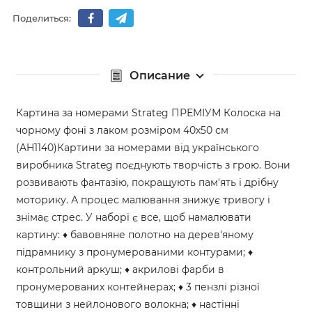
Поделиться:
Описание
Картина за номерами Strateg ПРЕМІУМ Колоска на
чорному фоні з лаком розміром 40х50 см
(AH1140)Картини за номерами від українського
виробника Strateg поєднують творчість з грою. Вони
розвивають фантазію, покращують пам'ять і дрібну
моторику. А процес малювання знижує тривогу і
знімає стрес. У наборі є все, щоб намалювати
картину: ♦ бавовняне полотно на дерев'яному
підрамнику з пронумерованими контурами; ♦
контрольний аркуш; ♦ акрилові фарби в
пронумерованих контейнерах; ♦ 3 пензлі різної
товщини з нейлонового волокна; ♦ настінні