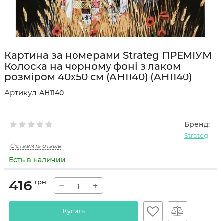
Картина за номерами Strateg ПРЕМІУМ
Колоска на чорному фоні з лаком
розміром 40х50 см (AH1140) (AH1140)
Артикул:
AH1140
Бренд:
Strateg
Оставить отзыв
Есть в наличии
416
грн
−
+
Купить