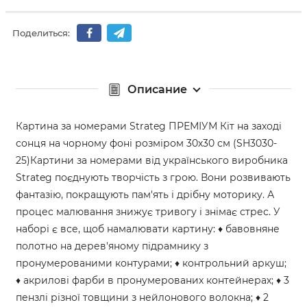
Поделиться:
Описание
Картина за номерами Strateg ПРЕМІУМ Кіт на заході
сонця на чорному фоні розміром 30х30 см (SH3030-
25)Картини за номерами від українського виробника
Strateg поєднують творчість з грою. Вони розвивають
фантазію, покращують пам'ять і дрібну моторику. А
процес малювання знижує тривогу і знімає стрес. У
наборі є все, щоб намалювати картину: ♦ бавовняне
полотно на дерев'яному підрамнику з
пронумерованими контурами; ♦ контрольний аркуш;
♦ акрилові фарби в пронумерованих контейнерах; ♦ 3
пензлі різної товщини з нейлонового волокна; ♦ 2