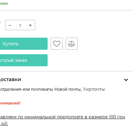
ичии
н
−
+
Купить
стрый заказ
доставки
 отделения или почтоматы Новой почты,
Укрпочты
нимание!
равляем по минимальной предоплате в размере 100 грн
 р/с