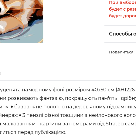
При выборе
будет с раз
будет доро
Способы 
Поделиться:
ы
уценята на чорному фоні розміром 40х50 см (AH1226-
они розвивають фантазію, покращують пам'ять і дріб
ртину: ♦ бавовняне полотно на дерев'яному підрамни
ерах; ♦ 3 пензлі різної товщини з нейлонового волок
малюванням - картини за номерами від Strateg саме т
ляється перед публікацією.