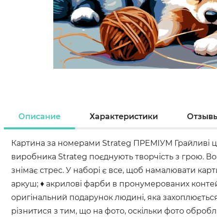
Описание
Характеристики
Отзыв
Картина за номерами Strateg ПРЕМІУМ Грайливі ц
виробника Strateg поєднують творчість з грою. В
знімає стрес. У наборі є все, щоб намалювати ка
аркуш; ♦ акрилові фарби в пронумерованих контейн
оригінальний подарунок людині, яка захоплюється 
різнитися з тим, що на фото, оскільки фото оброб