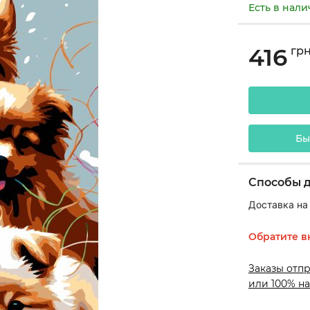
Есть в нал
416
гр
Бы
Способы 
Доставка на
Обратите в
Заказы отп
или 100% на