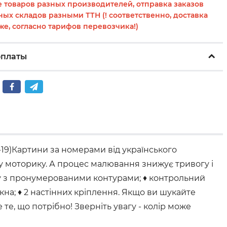
 товаров разных производителей, отправка заказов
ных складов разными ТТН (! соответственно, доставка
же, согласно тарифов перевозчика!)
оплаты
19)Картини за номерами від українського
ну моторику. А процес малювання знижує тривогу і
ку з пронумерованими контурами; ♦ контрольний
на; ♦ 2 настінних кріплення. Якщо ви шукайте
е, що потрібно! Зверніть увагу - колір може