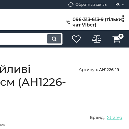
Обратная связь
Ru
096-313-613-9 (тільки
чат Viber)
0
йливі
Артикул:
AH1226-19
см (AH1226-
Бренд:
Strateg
зыв