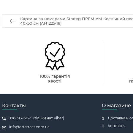
Картина за номерами Strateg ПРЕМІУМ Космічний пес
40х50 см (AH1225-18)
100% гарантія
якості
п
Контакты
О магазине
096-313-613-9 (тільки чат Viber)
Доставка и о
Контакты
info@artstreet.com.ua