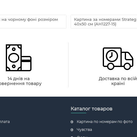
 на чорному фоні розміром
Картина за номерами Strate
40х50 см (AH1227-15)
14 днів на
Доставка по всі
овернення товару
країні
Каталог товаров
плата
Картина по номерам по фото
Чувства