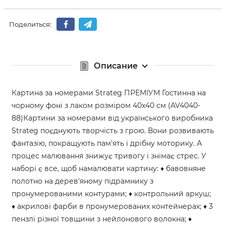
Поделиться:
Описание
Картина за номерами Strateg ПРЕМІУМ Гостинна на
чорному фоні з лаком розміром 40х40 см (AV4040-
88)Картини за номерами від українського виробника
Strateg поєднують творчість з грою. Вони розвивають
фантазію, покращують пам'ять і дрібну моторику. А
процес малювання знижує тривогу і знімає стрес. У
наборі є все, щоб намалювати картину: ♦ бавовняне
полотно на дерев'яному підрамнику з
пронумерованими контурами; ♦ контрольний аркуш;
♦ акрилові фарби в пронумерованих контейнерах; ♦ 3
пензлі різної товщини з нейлонового волокна; ♦