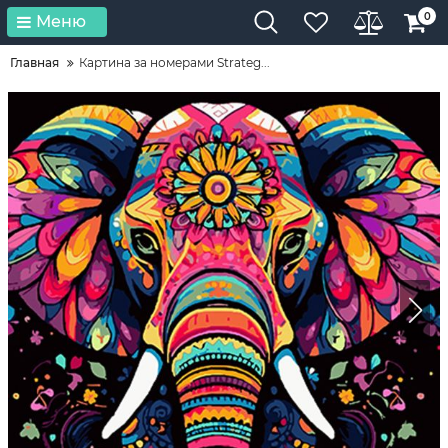
0
Меню
Главная
Картина за номерами Strateg...