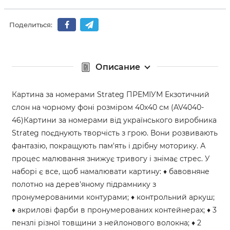
Поделиться:
Описание
Картина за номерами Strateg ПРЕМІУМ Екзотичний
слон на чорному фоні розміром 40х40 см (AV4040-
46)Картини за номерами від українського виробника
Strateg поєднують творчість з грою. Вони розвивають
фантазію, покращують пам'ять і дрібну моторику. А
процес малювання знижує тривогу і знімає стрес. У
наборі є все, щоб намалювати картину: ♦ бавовняне
полотно на дерев'яному підрамнику з
пронумерованими контурами; ♦ контрольний аркуш;
♦ акрилові фарби в пронумерованих контейнерах; ♦ 3
пензлі різної товщини з нейлонового волокна; ♦ 2