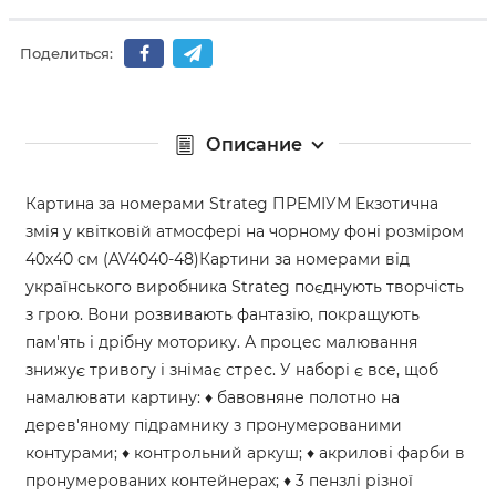
Поделиться:
Описание
Картина за номерами Strateg ПРЕМІУМ Екзотична
змія у квітковій атмосфері на чорному фоні розміром
40х40 см (AV4040-48)Картини за номерами від
українського виробника Strateg поєднують творчість
з грою. Вони розвивають фантазію, покращують
пам'ять і дрібну моторику. А процес малювання
знижує тривогу і знімає стрес. У наборі є все, щоб
намалювати картину: ♦ бавовняне полотно на
дерев'яному підрамнику з пронумерованими
контурами; ♦ контрольний аркуш; ♦ акрилові фарби в
пронумерованих контейнерах; ♦ 3 пензлі різної