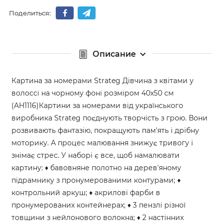
Поделиться:
Описание
Картина за номерами Strateg Дівчина з квітами у
волоссі на чорному фоні розміром 40х50 см
(AH1116)Картини за номерами від українського
виробника Strateg поєднують творчість з грою. Вони
розвивають фантазію, покращують пам'ять і дрібну
моторику. А процес малювання знижує тривогу і
знімає стрес. У наборі є все, щоб намалювати
картину: ♦ бавовняне полотно на дерев'яному
підрамнику з пронумерованими контурами; ♦
контрольний аркуш; ♦ акрилові фарби в
пронумерованих контейнерах; ♦ 3 пензлі різної
товщини з нейлонового волокна; ♦ 2 настінних