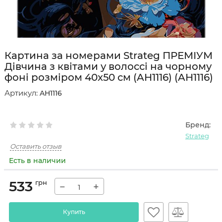
Картина за номерами Strateg ПРЕМІУМ
Дівчина з квітами у волоссі на чорному
фоні розміром 40х50 см (AH1116) (AH1116)
Артикул:
AH1116
Бренд:
Strateg
Оставить отзыв
Есть в наличии
533
грн
−
+
Купить