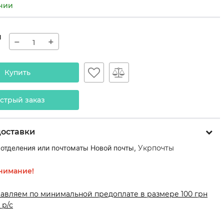
ичии
н
−
+
Купить
стрый заказ
доставки
 отделения или почтоматы Новой почты,
Укрпочты
нимание!
равляем по минимальной предоплате в размере 100 грн
 р/с