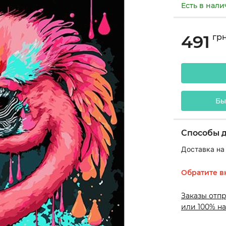
Есть в нал
491
гр
Бы
Способы 
Доставка на
Обратите в
Заказы отп
или 100% на