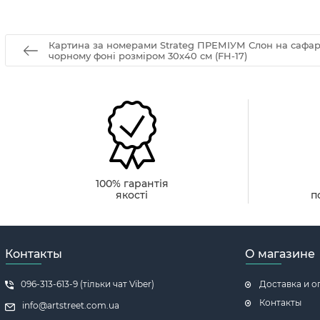
Картина за номерами Strateg ПРЕМІУМ Слон на сафарі
чорному фоні розміром 30х40 см (FH-17)
100% гарантія
якості
п
Контакты
О магазине
096-313-613-9 (тільки чат Viber)
Доставка и о
Контакты
info@artstreet.com.ua