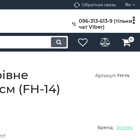
Обратная связь
Ru
096-313-613-9 (тільки
чат Viber)
0
рівне
Артикул:
FH-14
см (FH-14)
Бренд:
Strateg
зыв