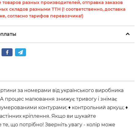
 товаров разных производителей, отправка заказов
ных складов разными ТТН (! соответственно, доставка
же, согласно тарифов перевозчика!)
оплаты
артини за номерами від українського виробника
. А процес малювання знижує тривогу і знімає
онумерованими контурами; ♦ контрольний аркуш; ♦
настінних кріплення. Якщо ви шукайте
е, що потрібно! Зверніть увагу - колір може