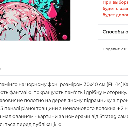
При выборе
будет с раз
будет доро
Способы 
Поделиться:
ы
амінго на чорному фоні розміром 30х40 см (FH-14)К
ють фантазію, покращують пам'ять і дрібну моторику
♦ бавовняне полотно на дерев'яному підрамнику з пр
3 пензлі різної товщини з нейлонового волокна; ♦ 2 
малюванням - картини за номерами від Strateg саме т
ляється перед публікацією.