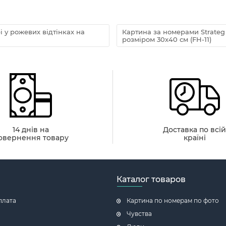
 у рожевих відтінках на
Картина за номерами Strate
розміром 30х40 см (FH-11)
14 днів на
Доставка по всі
овернення товару
країні
Каталог товаров
плата
Картина по номерам по фото
Чувства