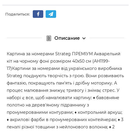
Поделиться:
Описание
Картина за номерами Strateg ПРЕМІУМ Акварельий
кіт на чорному фоні розміром 40х50 см (AH1199-
17)Картини за номерами від українського виробника
Strateg поєднують творчість з грою. Вони розвивають
фантазію, покращують пам'ять і дрібну моторику. А
процес малювання знижує тривогу і знімає стрес. У
наборі є все, щоб намалювати картину: ♦ бавовняне
полотно на дерев'яному підрамнику з
пронумерованими контурами; ♦ контрольний аркуш;
♦ акрилові фарби в пронумерованих контейнерах; ♦ 3
пензлі різної товщини з нейлонового волокна; ♦ 2