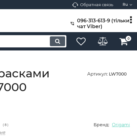
Обратная связь
Ru
096-313-613-9 (тільки
чат Viber)
0
красками
Артикул:
LW7000
7000
Бренд:
Origami
(
8
)
зыв