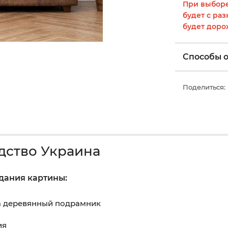
При выборе
будет с раз
будет доро
Способы 
Поделиться:
дство Украина
здания картины:
на деревянный подрамник
ия