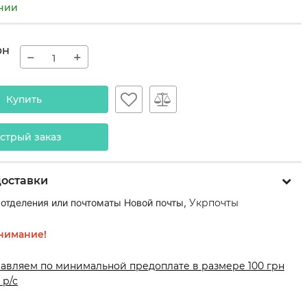
ичии
рн
−
+
Купить
стрый заказ
доставки
 отделения или почтоматы Новой почты,
Укрпочты
нимание!
равляем по минимальной предоплате в размере 100 грн
 р/с