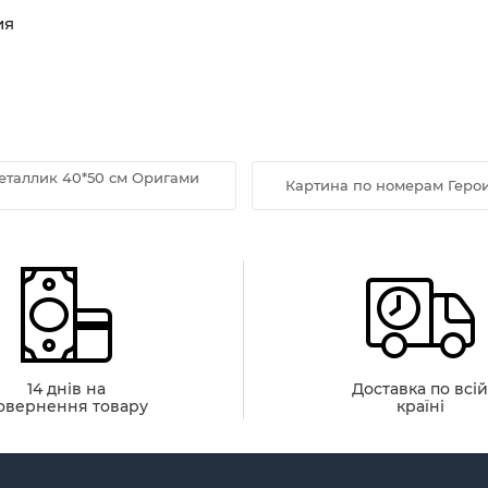
ия
еталлик 40*50 см Оригами
Картина по номерам Геро
14 днів на
Доставка по всі
овернення товару
країні