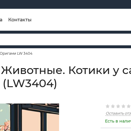
а
Контакты
 Оригами LW 3404
Животные. Котики у с
 (LW3404)
Оставить от
Есть в нал