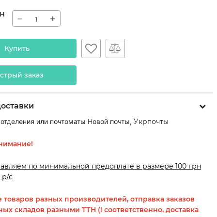
н
−
+
Купить
стрый заказ
доставки
 отделения или почтоматы Новой почты,
Укрпочты
нимание!
равляем по минимальной предоплате в размере 100 грн
 р/с
 товаров разных производителей, отправка заказов
ных складов разными ТТН (! соответственно, доставка