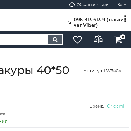
Обратная связь
Ru
096-313-613-9 (тільки
чат Viber)
0
акуры 40*50
Артикул:
LW3404
Бренд:
Origami
зыв
ичии