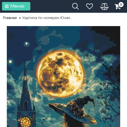
0
Меню
Главная
Картина по номерам Юная...