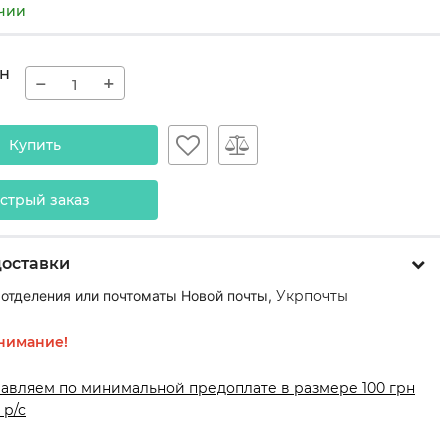
ичии
н
−
+
Купить
стрый заказ
доставки
 отделения или почтоматы Новой почты,
Укрпочты
нимание!
равляем по минимальной предоплате в размере 100 грн
 р/с