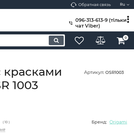
Обратная связь
Ru
096-313-613-9 (тільки
чат Viber)
0
с красками
Артикул:
OSR1003
R 1003
Бренд:
Origami
(
10
)
зыв