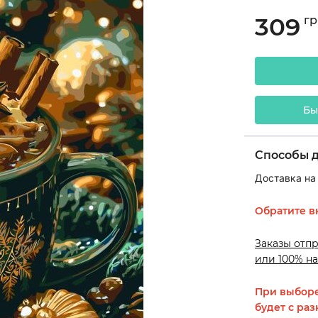
309
гр
Бы
Способы 
Доставка на
Обратите в
Заказы отп
или 100% на
При выборе
будет с раз