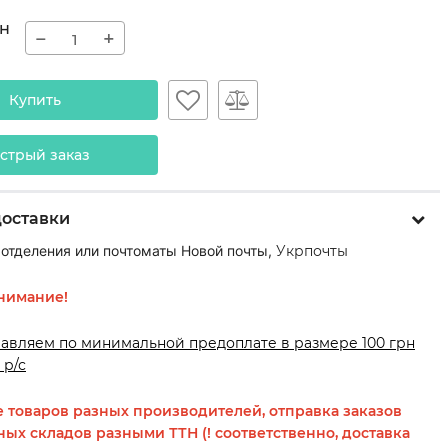
н
−
+
Купить
стрый заказ
доставки
 отделения или почтоматы Новой почты,
Укрпочты
нимание!
равляем по минимальной предоплате в размере 100 грн
 р/с
 товаров разных производителей, отправка заказов
ных складов разными ТТН (! соответственно, доставка