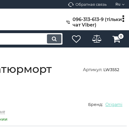
Обратная связь
Ru
096-313-613-9 (тільки
чат Viber)
0
Натюрморт
Артикул:
LW3552
Бренд:
Origami
зыв
ичии