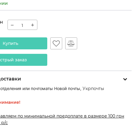
ичии
н
−
+
Купить
стрый заказ
доставки
 отделения или почтоматы Новой почты,
Укрпочты
нимание!
равляем по минимальной предоплате в размере 100 грн
 р/с