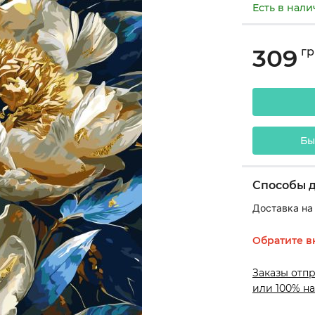
Есть в нал
309
гр
Бы
Способы 
Доставка на
Обратите в
Заказы отп
или 100% на