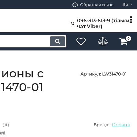
Обратная связь
Ru
096-313-613-9 (тільки
чат Viber)
0
пионы с
Артикул:
LW31470-01
1470-01
Бренд:
Origami
(
11
)
зыв