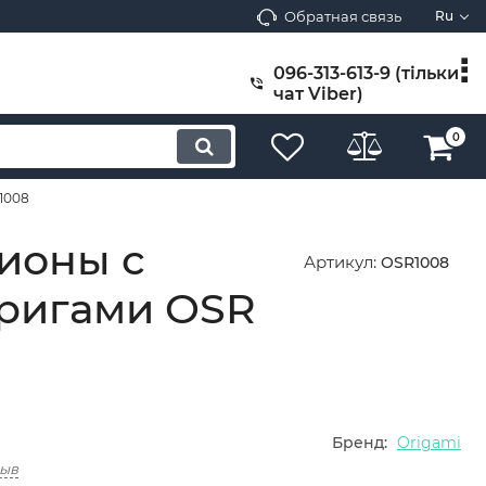
Обратная связь
Ru
096-313-613-9 (тільки
чат Viber)
0
1008
ионы с
Артикул:
OSR1008
Оригами OSR
Бренд:
Origami
зыв