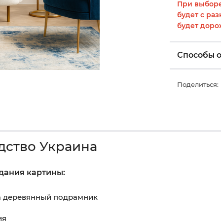
При выборе
будет с раз
будет доро
Способы 
Поделиться:
дство Украина
здания картины:
на деревянный подрамник
ия