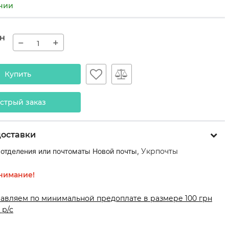
ичии
н
−
+
Купить
стрый заказ
доставки
 отделения или почтоматы Новой почты,
Укрпочты
нимание!
равляем по минимальной предоплате в размере 100 грн
 р/с