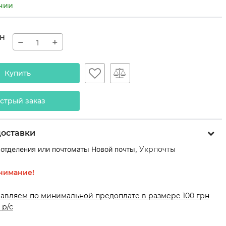
ичии
н
−
+
Купить
стрый заказ
доставки
 отделения или почтоматы Новой почты,
Укрпочты
нимание!
равляем по минимальной предоплате в размере 100 грн
 р/с