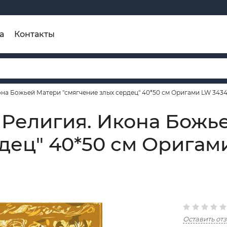
а
Контакты
на Божьей Матери "смягчение злых сердец" 40*50 см Оригами LW 343
 Религия. Икона Божь
дец" 40*50 см Оригам
Оставить от