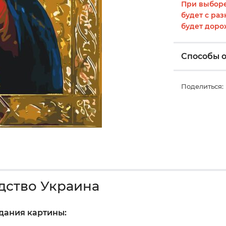
При выборе
будет с раз
будет доро
Способы 
Поделиться:
дство Украина
здания картины: