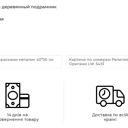
на деревянный подрамник
ия
красками металик 40*50 см
Картина по номерам Религия
Оригами LW 3433
14 днів на
Доставка по всі
овернення товару
країні