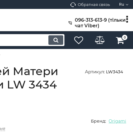
Обратная связь
Ru
096-313-613-9 (тільки
чат Viber)
0
4
ей Матери
Артикул:
LW3434
и LW 3434
Бренд:
Origami
зыв