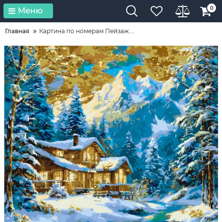
0
Меню
Главная
Картина по номерам Пейзаж....