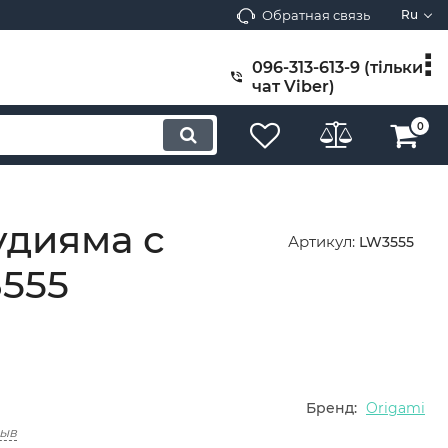
Обратная связь
Ru
096-313-613-9 (тільки
чат Viber)
0
удияма с
Артикул:
LW3555
3555
Бренд:
Origami
зыв