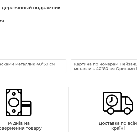
на деревянный подрамник
ия
асками металлик 40*50 см
Картина по номерам Пейзаж.
металлик. 40*80 см Оригами 
14 днів на
Доставка по всі
овернення товару
країні