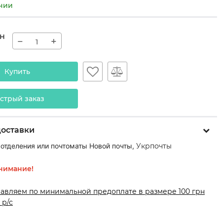
ичии
н
−
+
Купить
стрый заказ
доставки
 отделения или почтоматы Новой почты,
Укрпочты
нимание!
равляем по минимальной предоплате в размере 100 грн
 р/с