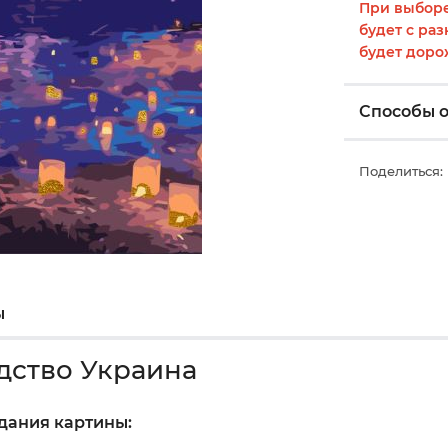
При выборе
будет с раз
будет доро
Способы 
Поделиться:
ы
дство Украина
здания картины: