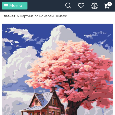
0
Меню
Главная
Картина по номерам Пейзаж....