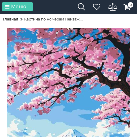
0
Меню
Главная
Картина по номерам Пейзаж....