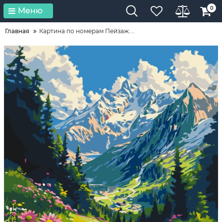
0
Меню
Главная
Картина по номерам Пейзаж....