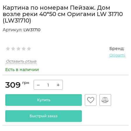
Картина по номерам Пейзаж. Дом
возле реки 40*50 см Оригами LW 31710
(LW31710)
Артикул:
LW31710
Бренд:
Origami
Оставить отзыв
Есть в наличии
309
грн
−
+
Купить
Быстрый заказ