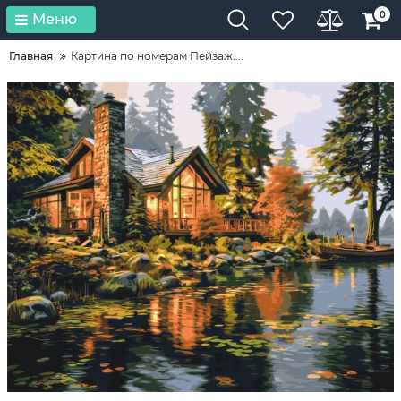
0
Меню
Главная
Картина по номерам Пейзаж....