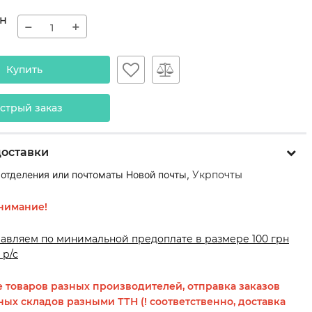
н
−
+
Купить
стрый заказ
доставки
 отделения или почтоматы Новой почты,
Укрпочты
нимание!
равляем по минимальной предоплате в размере 100 грн
 р/с
 товаров разных производителей, отправка заказов
ных складов разными ТТН (! соответственно, доставка