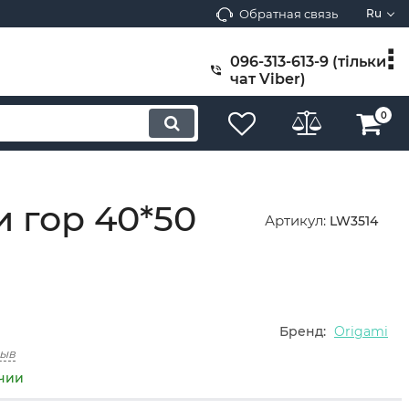
Обратная связь
Ru
096-313-613-9 (тільки
чат Viber)
0
 гор 40*50
Артикул:
LW3514
Бренд:
Origami
зыв
ичии