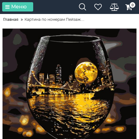
0
Меню
Главная
Картина по номерам Пейзаж....