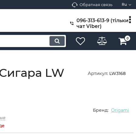
Обратная связь
Ru
096-313-613-9 (тільки
чат Viber)
0
 Сигара LW
Артикул:
LW3168
Бренд:
Origami
зыв
де