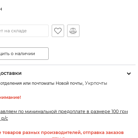
н
т на складе
ить о наличии
доставки
 отделения или почтоматы Новой почты,
Укрпочты
нимание!
равляем по минимальной предоплате в размере 100 грн
 р/с
 товаров разных производителей, отправка заказов