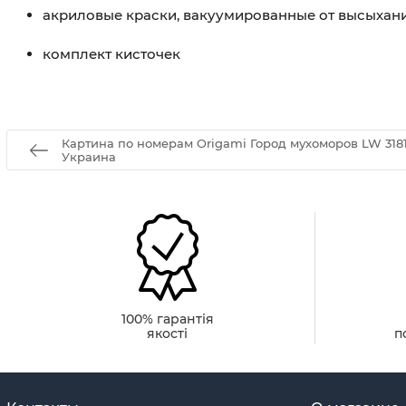
акриловые краски, вакуумированные от высыхан
комплект кисточек
Картина по номерам Origamі Город мухоморов LW 318
Украина
100% гарантія
якості
п