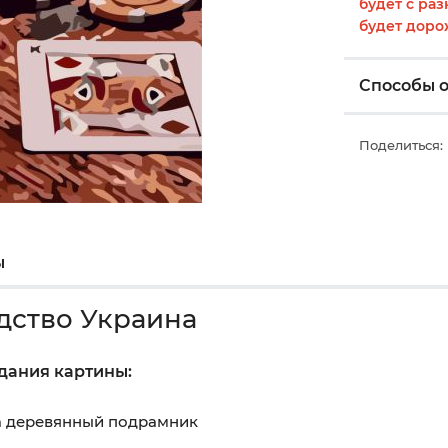
будет с раз
будет доро
Способы 
Поделиться:
ы
дство Украина
здания картины:
на деревянный подрамник