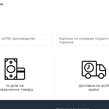
ия
1 40*50 производство
Картина по номерам Origamі
Украина
14 днів на
Доставка по всі
овернення товару
країні