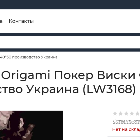
а
Контакты
 40*50 производство Украина
 Origamі Покер Виски
ство Украина (LW3168)
Оставить от
Нет на скла