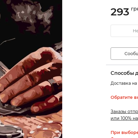
293
гр
Не
Сообщ
Способы 
Доставка на
Обратите в
Заказы отп
или 100% на
При выборе