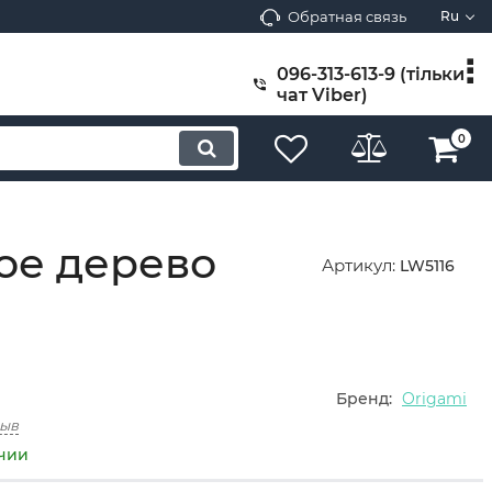
Обратная связь
Ru
096-313-613-9 (тільки
чат Viber)
0
ое дерево
Артикул:
LW5116
Бренд:
Origami
зыв
ичии