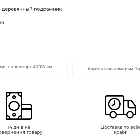
на деревянный подрамник
ия
ми. натюрморт 40*80 см
Картина по номерам Ге
14 днів на
Доставка по всі
овернення товару
країні