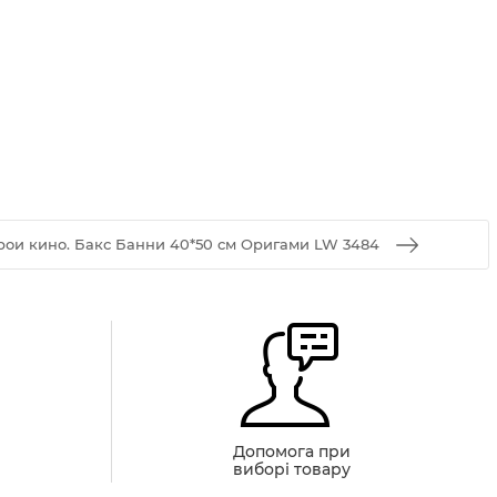
рои кино. Бакс Банни 40*50 см Оригами LW 3484
й
Допомога при
виборі товару