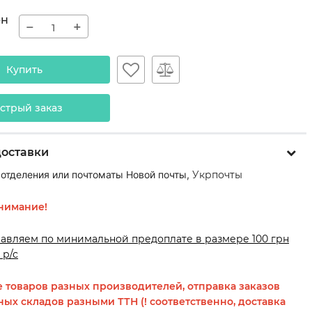
рн
−
+
Купить
стрый заказ
доставки
 отделения или почтоматы Новой почты,
Укрпочты
нимание!
равляем по минимальной предоплате в размере 100 грн
 р/с
 товаров разных производителей, отправка заказов
ных складов разными ТТН (! соответственно, доставка