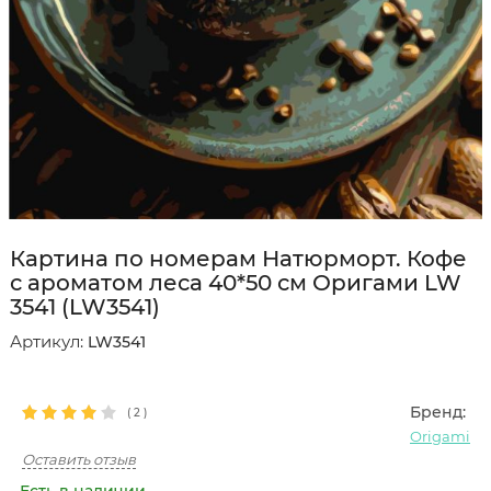
Картина по номерам Натюрморт. Кофе
с ароматом леса 40*50 см Оригами LW
3541 (LW3541)
Артикул:
LW3541
Бренд:
(
2
)
Origami
Оставить отзыв