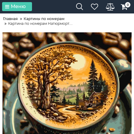
0
Меню
Главная
Картины по номерам
Картина по номерам Натюрморт....