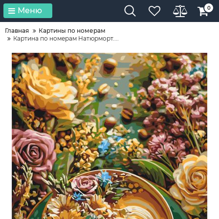
0
Меню
Главная
Картины по номерам
Картина по номерам Натюрморт....