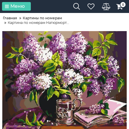
0
Меню
Главная
Картины по номерам
Картина по номерам Натюрморт...