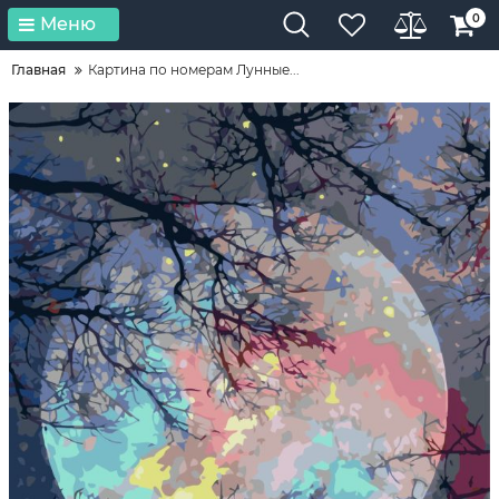
0
Меню
Главная
Картина по номерам Лунные...