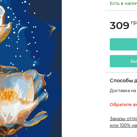
Есть в нал
309
гр
Бы
Способы 
Доставка на
Обратите в
Заказы отп
или 100% на