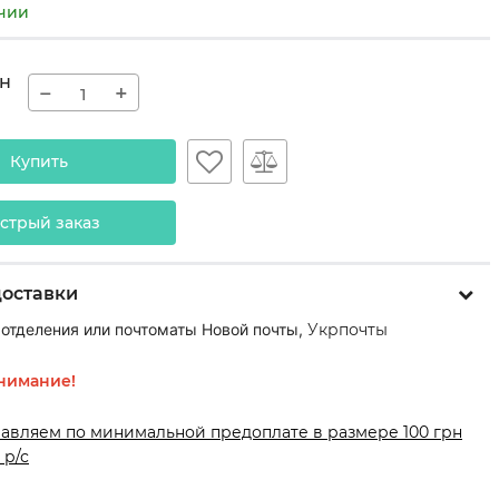
ичии
н
−
+
Купить
стрый заказ
доставки
 отделения или почтоматы Новой почты,
Укрпочты
нимание!
равляем по минимальной предоплате в размере 100 грн
 р/с