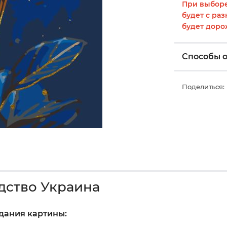
При выборе
будет с раз
будет доро
Способы 
Поделиться:
дство Украина
здания картины: