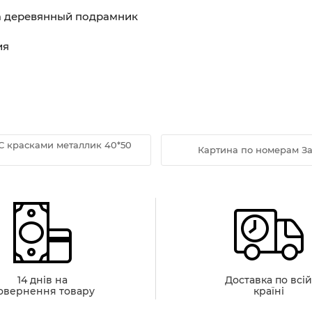
на деревянный подрамник
ия
С красками металлик 40*50
Картина по номерам За
14 днів на
Доставка по всі
овернення товару
країні