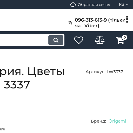
Обратная связь
Ru
096-313-613-9 (тільки
чат Viber)
0
рия. Цветы
Артикул:
LW3337
 3337
Бренд:
Origami
зыв