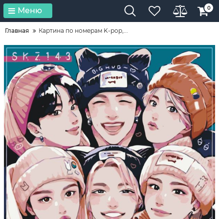
0
Меню
Главная
Картина по номерам K-pop,...