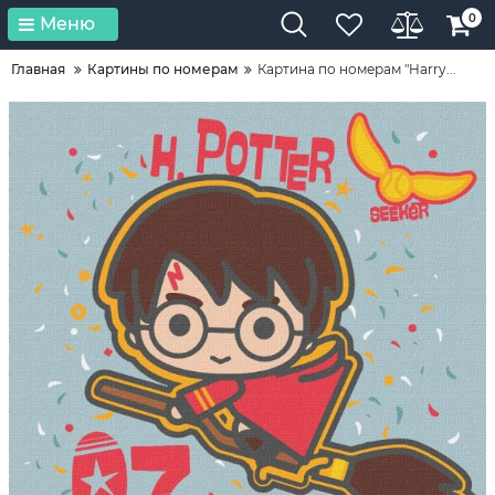
0
Меню
Главная
Картины по номерам
Картина по номерам "Harry...