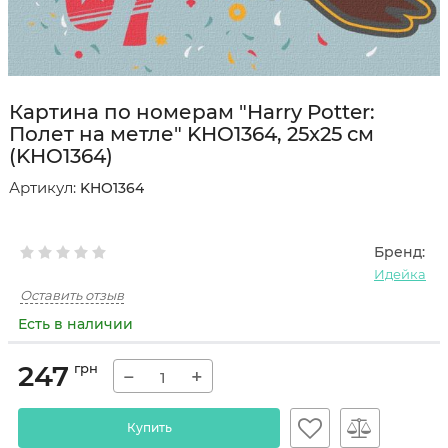
Картина по номерам "Harry Potter:
Полет на метле" KHO1364, 25x25 см
(KHO1364)
Артикул:
KHO1364
Бренд:
Идейка
Оставить отзыв
Есть в наличии
247
грн
−
+
Купить