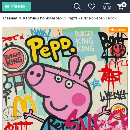
0
Меню
Главная
Картины по номерам
Картина по номерам Герои...
Новинка