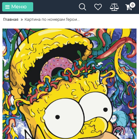
0
Меню
Главная
Картина по номерам Герои...