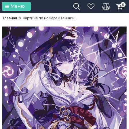
0
Меню
Главная
Картина по номерам Геншин...