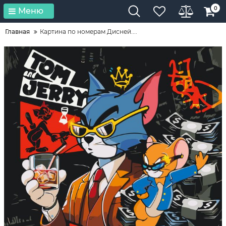
0
Меню
Главная
Картина по номерам Дисней....