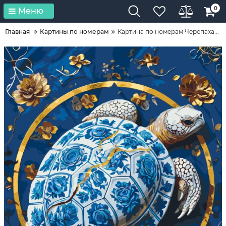
0
Меню
Главная
Картины по номерам
Картина по номерам Черепаха...