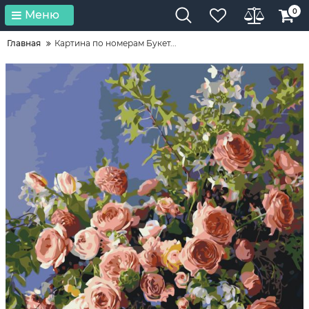
0
Меню
Главная
Картина по номерам Букет...