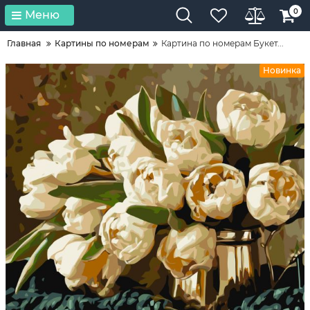
0
Меню
Главная
Картины по номерам
Картина по номерам Букет...
Новинка