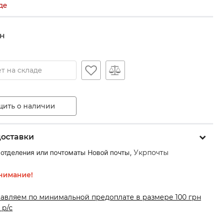
де
н
т на складе
ить о наличии
доставки
 отделения или почтоматы Новой почты,
Укрпочты
нимание!
равляем по минимальной предоплате в размере 100 грн
 р/с