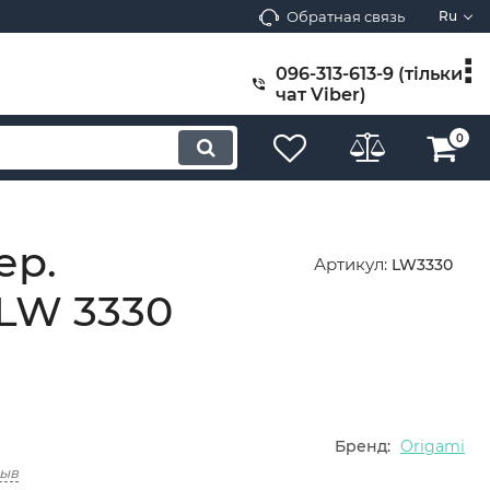
Обратная связь
Ru
096-313-613-9 (тільки
чат Viber)
0
ер.
Артикул:
LW3330
 LW 3330
Бренд:
Origami
зыв