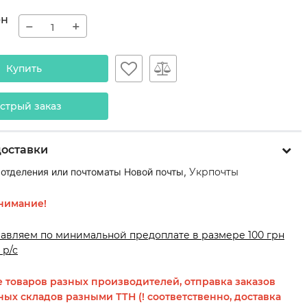
рн
−
+
Купить
стрый заказ
доставки
 отделения или почтоматы Новой почты,
Укрпочты
нимание!
равляем по минимальной предоплате в размере 100 грн
 р/с
 товаров разных производителей, отправка заказов
ных складов разными ТТН (! соответственно, доставка