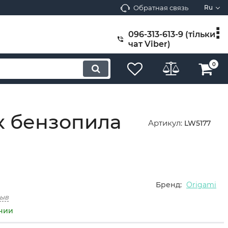
Обратная связь
Ru
096-313-613-9 (тільки
чат Viber)
0
к бензопила
Артикул:
LW5177
Бренд:
Origami
зыв
ичии