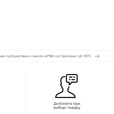
ее путешествие к мечте 40*80 см Оригами LW 5173
й
Допомога при
виборі товару